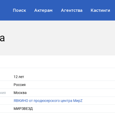
Поиск
Актерам
Агентства
Кастинги
а
12 лет
Россия
ния
Москва
ЯВКИНО от продюсерского центра МирZ
МИРЗВЕЗД