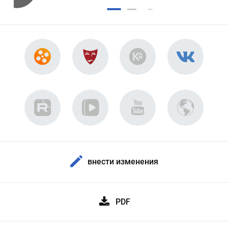
внести изменения
PDF