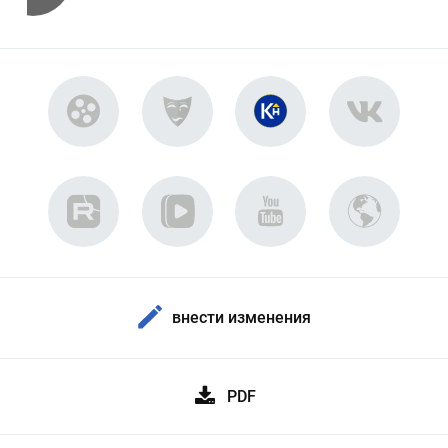
внести изменения
PDF