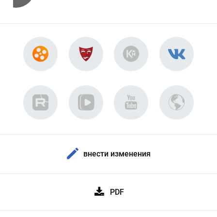
внести изменения
PDF