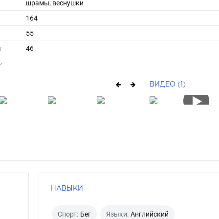
шрамы, веснушки
164
55
ы
46
39
короткие
ВИДЕО (1)
брюнет
голубой
НАВЫКИ
Спорт:
Бег
Языки:
Английский