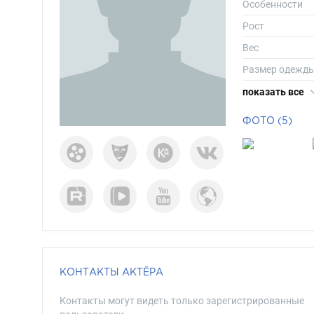
Особенности
Рост
Вес
Размер одежд
Размер обуви
показать все
Длина волос
ФОТО (5)
Цвет волос
Цвет глаз
КОНТАКТЫ АКТЁРА
Контакты могут видеть только зарегистрированные