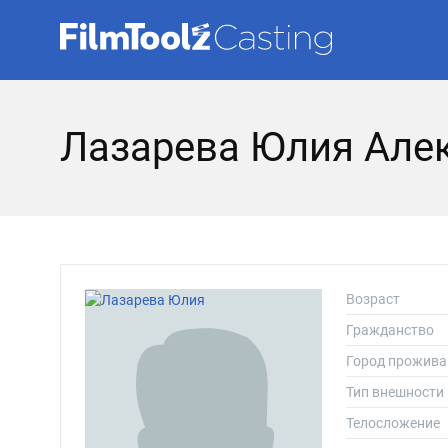
Лазарева Юлия Але
Возраст
Гражданство
Город прожива
Тип внешности
Телосложение