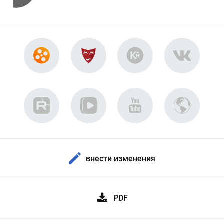
внести изменения
PDF