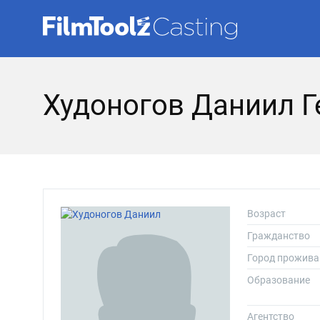
Худоногов Даниил Г
Возраст
Гражданство
Город прожива
Образование
Агентство