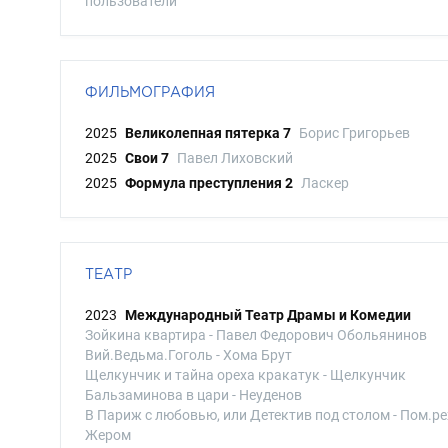
пользователи
ФИЛЬМОГРАФИЯ
2025
Великолепная пятерка 7
Борис Григорьев
2025
Свои 7
Павел Лиховский
2025
Формула преступления 2
Ласкер
ТЕАТР
2023
Международный Театр Драмы и Комедии
Зойкина квартира - Павел Федорович Обольянинов
Вий.Ведьма.Гоголь - Хома Брут
Щелкунчик и тайна ореха кракатук - Щелкунчик
Бальзаминова в цари - Неуденов
В Париж с любовью, или Детектив под столом - Пом.ре
Жером