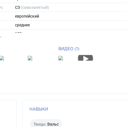
ус
СЗ
(самозанятый)
европейский
среднее
170
65
ВИДЕО (1)
ы
46
40
средние
шатен
каре-зеленый
НАВЫКИ
Танцы:
Вальс