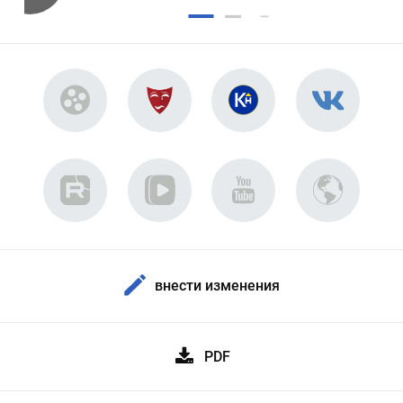
внести изменения
PDF