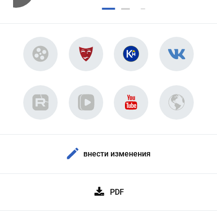
внести изменения
PDF