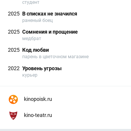
студент
2025
В списках не значился
раненый боец
2025
Сомнения и прощение
медбрат
2025
Код любви
парень в цветочном магазине
2022
Уровень угрозы
курьер
kinopoisk.ru
kino-teatr.ru