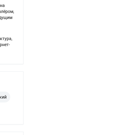
 на
флёром,
едущим
ктура,
рнет-
кий