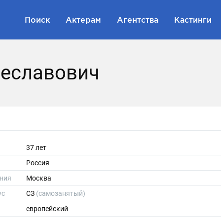
Поиск
Актерам
Агентства
Кастинги
чеславович
37 лет
Россия
ния
Москва
ус
СЗ
(самозанятый)
европейский