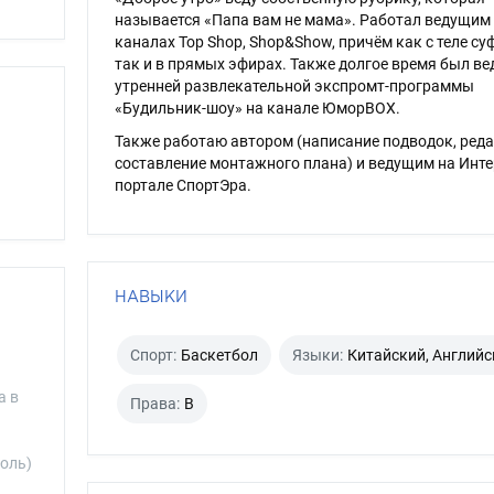
называется «Папа вам не мама». Работал ведущим
каналах Top Shop, Shop&Show, причём как с теле су
так и в прямых эфирах. Также долгое время был в
утренней развлекательной экспромт-программы
«Будильник-шоу» на канале ЮморBOX.
Также работаю автором (написание подводок, реда
составление монтажного плана) и ведущим на Инте
портале СпортЭра.
НАВЫКИ
Спорт:
Баскетбол
Языки:
Китайский, Английс
а в
Права:
B
роль)