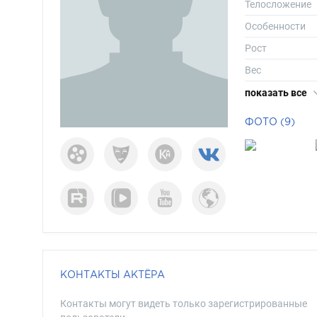
Телосложение
Особенности
Рост
Вес
Размер одежд
показать все
Размер обуви
ФОТО (9)
Длина волос
Цвет волос
Цвет глаз
КОНТАКТЫ АКТЁРА
Контакты могут видеть только зарегистрированные