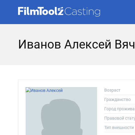
Иванов Алексей Вя
Возраст
Гражданство
Город прожива
Правовой стат
Тип внешности