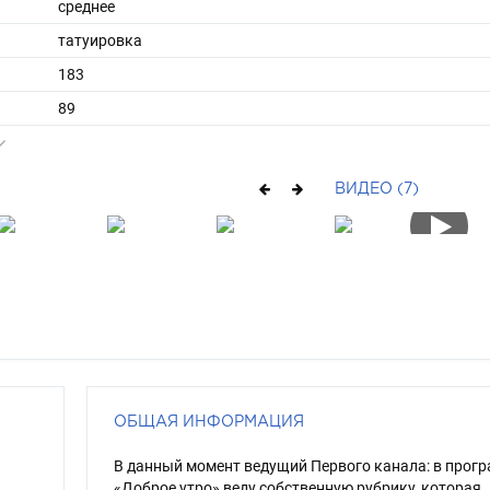
среднее
татуировка
183
89
ы
54
43
ВИДЕО (7)
отсутствуют
брюнет
голубой
ОБЩАЯ ИНФОРМАЦИЯ
В данный момент ведущий Первого канала: в прог
«Доброе утро» веду собственную рубрику, которая