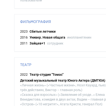
пользователи
ФИЛЬМОГРАФИЯ
2023
Сбитые летчики
2016
Универ. Новая общага
инопланетянин
2011
Зайцев+1
сотрудник
ТЕАТР
2022
Театр-студия "Томас"
Детский музыкальный театр Юного Актера (ДМТЮА)
«Личная жизнь» («Частные жизни», Ноэл Кауард, пьес
трёх действиях, Виктор – главная роль)
«Сказка для взрослых» («Заявление об уходе…» Елена
Венедиктова, комедия в двух актах, Вадим – главная 
«Остров» («10 негритят», Агата Кристи, генерал Пол)