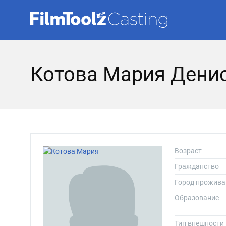
Котова Мария Дени
Возраст
Гражданство
Город прожива
Образование
Тип внешности