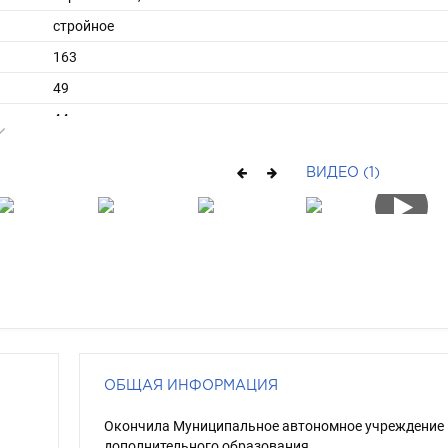
стройное
163
49
ы
44
37
ВИДЕО (1)
длинные
блондин
голубой
ОБЩАЯ ИНФОРМАЦИЯ
Окончила Муниципальное автономное учреждение
дополнительного образования