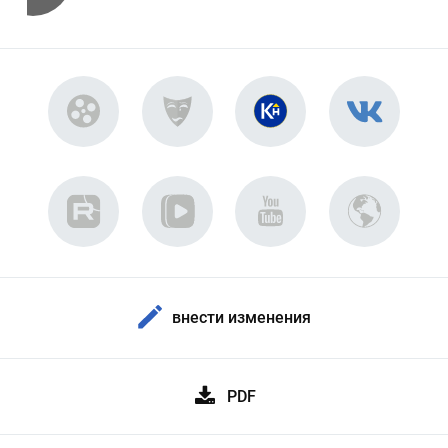
внести изменения
PDF