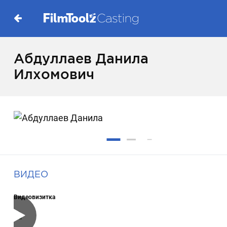
Абдуллаев Данила
Илхомович
ВИДЕО
Видеовизитка