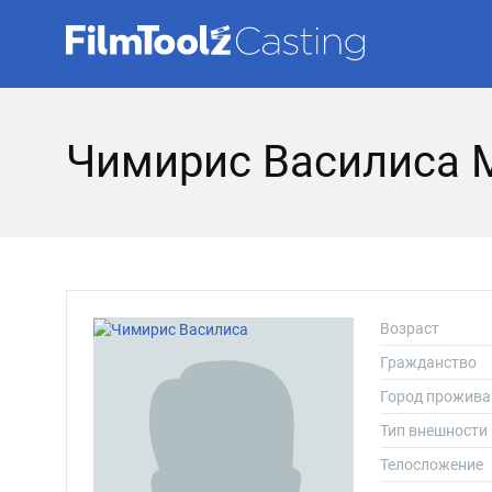
Чимирис Василиса 
Возраст
Гражданство
Город прожива
Тип внешности
Телосложение