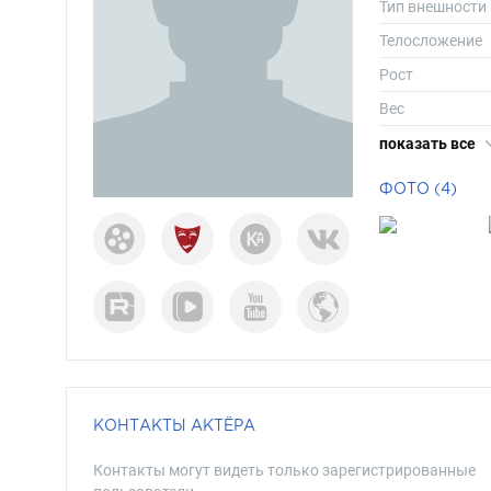
Тип внешности
Телосложение
Рост
Вес
Размер одежд
показать все
Размер обуви
ФОТО (4)
Длина волос
Цвет глаз
КОНТАКТЫ АКТЁРА
Контакты могут видеть только зарегистрированные