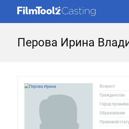
Перова Ирина Влад
Возраст
Гражданство
Город прожива
Образование
Правовой стат