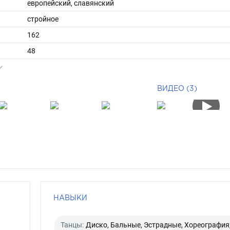
европейский, славянский
стройное
162
48
ы
42
36
ВИДЕО (3)
длинные
серо-зеленый
НАВЫКИ
Танцы:
Диско, Бальные, Эстрадные, Хореография