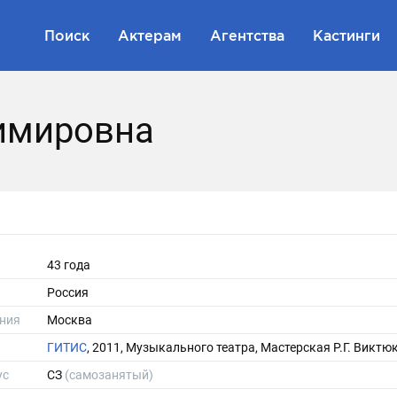
Поиск
Актерам
Агентства
Кастинги
имировна
43 года
Россия
ния
Москва
ГИТИС
, 2011, Музыкального театра, Мастерская Р.Г. Виктю
ус
СЗ
(самозанятый)