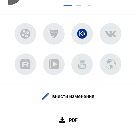
внести изменения
PDF