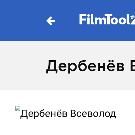
Дербенëв 