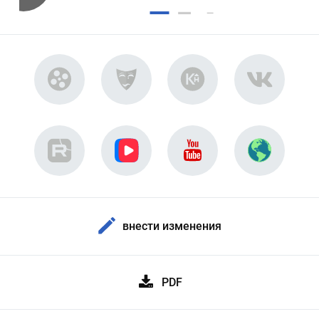
внести изменения
PDF