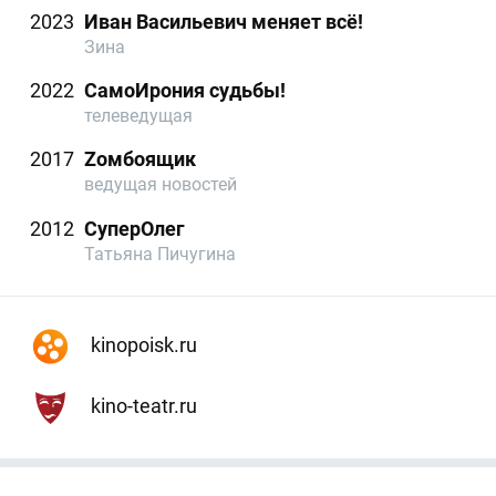
2023
Иван Васильевич меняет всё!
Зина
2022
СамоИрония судьбы!
телеведущая
2017
Zомбоящик
ведущая новостей
2012
СуперОлег
Татьяна Пичугина
kinopoisk.ru
kino-teatr.ru