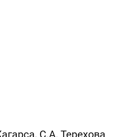
агарса, С.А. Терехова