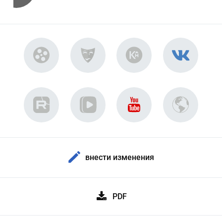
внести изменения
PDF