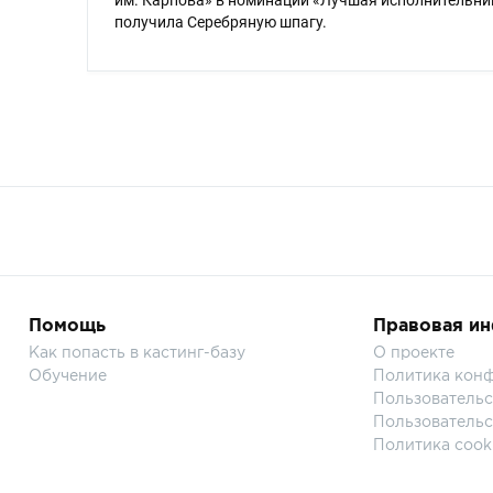
им. Карпова» в номинации «Лучшая исполнительни
получила Серебряную шпагу.
Помощь
Правовая и
Как попасть в кастинг-базу
О проекте
Обучение
Политика кон
Пользовательс
Пользовательс
Политика cook