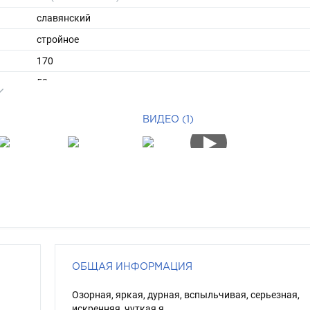
славянский
стройное
170
52
ы
42
ВИДЕО (1)
38
длинные
брюнет
зеленый
ОБЩАЯ ИНФОРМАЦИЯ
Озорная, яркая, дурная, вспыльчивая, серьезная,
искренняя, чуткая я.