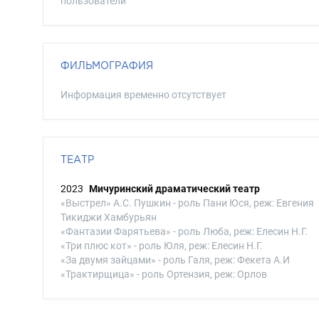
пользователи
ФИЛЬМОГРАФИЯ
Информация временно отсутствует
ТЕАТР
2023
Мичуринский драматический театр
«Выстрел» А.С. Пушкин - роль Пани Юся, реж: Евгения
Тикиджи Хамбурьян
«Фантазии Фарятьева» - роль Люба, реж: Елесин Н.Г.
«Три плюс кот» - роль Юля, реж: Елесин Н.Г.
«За двумя зайцами» - роль Галя, реж: Фекета А.И
«Трактирщица» - роль Ортензия, реж: Орлов