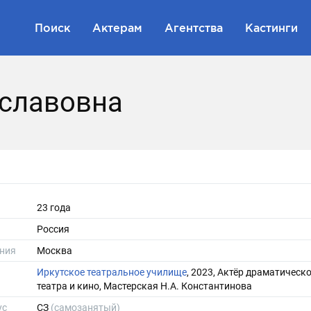
Поиск
Актерам
Агентства
Кастинги
еславовна
23 года
Россия
ния
Москва
Иркутское театральное училище
, 2023, Актёр драматическ
театра и кино, Мастерская Н.А. Константинова
ус
СЗ
(самозанятый)