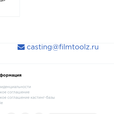
ца»
casting@filmtoolz.ru
нформация
фиденциальности
кое соглашение
кое соглашение кастинг-базы
ie