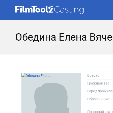
Обедина Елена Вяч
Возраст
Гражданство
Город прожива
Образование
Правовой стат