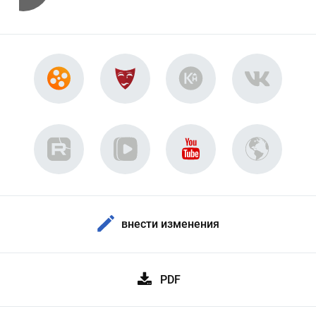
внести изменения
PDF