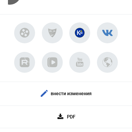
внести изменения
PDF