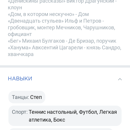
«Денискины рассказы» Виктор Драгунский -
клоун
«Дом, в котором нескучно» - Дом
«Двенадцать стульев» Ильф и Петров -
гробовщик, монтер Мечников, Чарушников,
официант
«Бег» Михаил Булгаков - Де Бризар, поручик
«Ханума» Авксентий Цагарели - князь Сандро,
хванчкара
НАВЫКИ
Танцы:
Степ
Спорт:
Теннис настольный, Футбол, Легкая
атлетика, Бокс