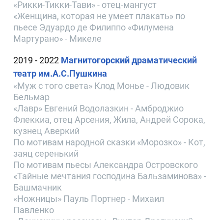
«Рикки-Тикки-Тави» - отец-мангуст
«Женщина, которая не умеет плакать» по
пьесе Эдуардо де Филиппо «Филумена
Мартурано» - Микеле
2019 - 2022
Магнитогорский драматический
театр им.А.С.Пушкина
«Муж с того света» Клод Монье - Людовик
Бельмар
«Лавр» Евгений Водолазкин - Амброджио
Флеккиа, отец Арсения, Жила, Андрей Сорока,
кузнец Аверкий
По мотивам народной сказки «Морозко» - Кот,
заяц серенький
По мотивам пьесы Александра Островского
«Тайные мечтания господина Бальзаминова» -
Башмачник
«Ножницы» Пауль Портнер - Михаил
Павленко