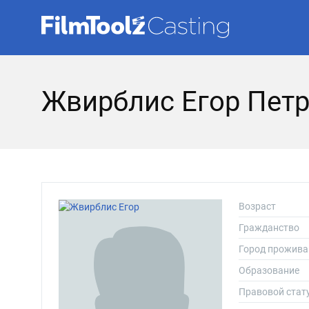
Жвирблис Егор Пет
Возраст
Гражданство
Город прожива
Образование
Правовой стат