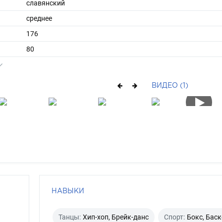
славянский
среднее
176
80
ы
50
43
ВИДЕО (1)
короткие
русый
каре-зеленый
НАВЫКИ
Танцы:
Хип-хоп, Брейк-данс
Спорт:
Бокс, Бас