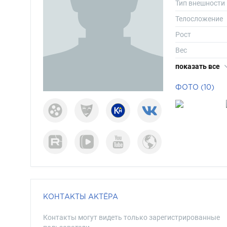
Тип внешности
Телосложение
Рост
Вес
Размер одежд
показать все
Размер обуви
ФОТО (10)
Длина волос
Цвет волос
Цвет глаз
КОНТАКТЫ АКТЁРА
Контакты могут видеть только зарегистрированные