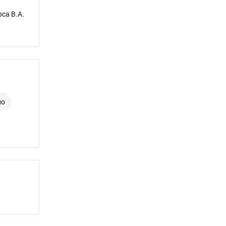
са В.А.
но