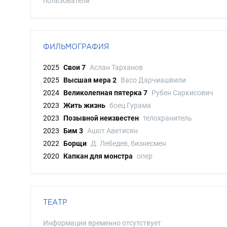
пользователи
ФИЛЬМОГРАФИЯ
2025
Свои 7
Аслан Тарханов
2025
Высшая мера 2
Васо Дарчиашвили
2024
Великолепная пятерка 7
Рубен Саркисович
2023
Жить жизнь
боец Гурама
2023
Позывной неизвестен
телохранитель
2023
Бим 3
Ашот Аветисян
2022
Борщи
Д. Лебедев, бизнесмен
2020
Капкан для монстра
опер
ТЕАТР
Информация временно отсутствует