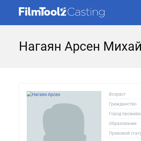
Нагаян Арсен Миха
Возраст
Гражданство
Город прожива
Образование
Правовой стат