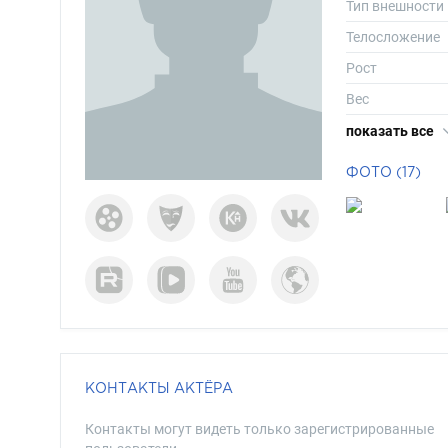
Тип внешности
Телосложение
Рост
Вес
Размер одежд
показать все
Размер обуви
ФОТО (17)
Длина волос
Цвет волос
Цвет глаз
КОНТАКТЫ АКТЁРА
Контакты могут видеть только зарегистрированные