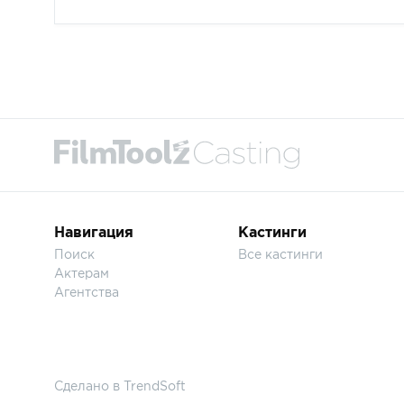
Навигация
Кастинги
Поиск
Все кастинги
Актерам
Агентства
Сделано в
TrendSoft