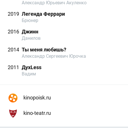
Александр Юрьевич Акуленко
2019
Легенда Феррари
Брюнер
2016
Джинн
Данилов
2014
Ты меня любишь?
Александр Сергеевич Юрочка
2011
ДухLess
Вадим
kinopoisk.ru
kino-teatr.ru