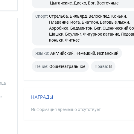
Цыганские, Диско, Вог, Восточные
Спорт:
Стрельба, Бильярд, Велосипед, Коньки,
Плавание, Йога, Биатлон, Беговые лыжи,
Аэробика, Бадминтон, Бег, Сценический бо
Шашки, Боулинг, Фигурное катание, Ледо
коньки, Фитнес
Языки:
Английский, Немецкий, Испанский
Пение:
Общетеатральное
Права:
B
ица
е
НАГРАДЫ
Информация временно отсутствует