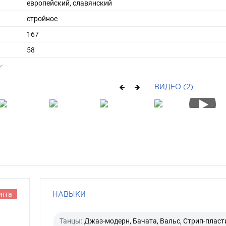
европейский, славянский
стройное
167
58
ы
44
38
ВИДЕО (2)
средние
блондин
серый
ента
НАВЫКИ
Танцы:
Джаз-модерн, Бачата, Вальс, Стрип-пласт