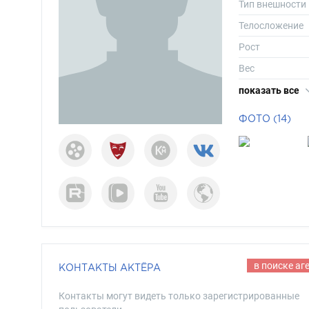
Тип внешности
Телосложение
Рост
Вес
Размер одежд
показать все
Размер обуви
ФОТО (14)
Длина волос
Цвет волос
Цвет глаз
в поиске аг
КОНТАКТЫ АКТЁРА
Контакты могут видеть только зарегистрированные