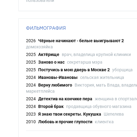
пользователи
ФИЛЬМОГРАФИЯ
2026
Чёрные начинают - белые выигрывают 2
домохозяйка
2025
Актёрище
врач, владелица крупной клиники
2025
Заново о нас
секретарша мэра
2025
Постучись в мою дверь в Москве 2
уборщица
2024
Ивановы-Ивановы
сельская жительница
2024
Верну любимого
Виктория, мать Влада, владел
маркетплейса
2024
Детектив на кончике пера
женщина в спортзал
2024
Второй брак
продавщица обувного магазина
2023
Я знаю твои секреты. Кукушка
Шепелева
2010
Любовь и прочие глупости
клиентка