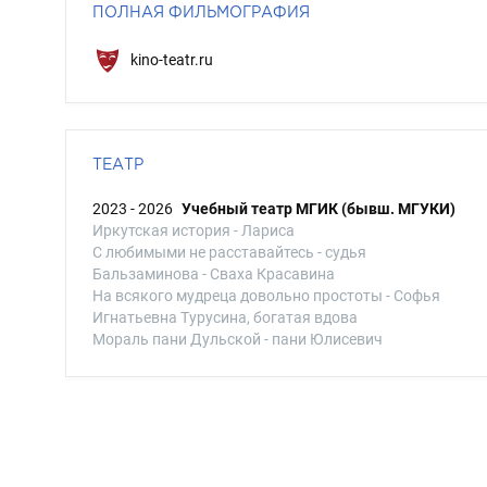
ПОЛНАЯ ФИЛЬМОГРАФИЯ
kino-teatr.ru
ТЕАТР
2023 - 2026
Учебный театр МГИК (бывш. МГУКИ)
Иркутская история - Лариса
С любимыми не расставайтесь - судья
Бальзаминова - Сваха Красавина
На всякого мудреца довольно простоты - Софья
Игнатьевна Турусина, богатая вдова
Мораль пани Дульской - пани Юлисевич