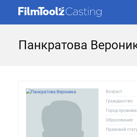
Панкратова Верони
Возраст
Гражданство
Город прожива
Образование
Правовой стат