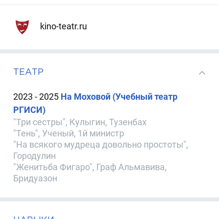
kino-teatr.ru
ТЕАТР
2023 - 2025
На Моховой (Учебный театр
РГИСИ)
"Три сестры", Кулыгин, Тузенбах
"Тень", Ученый, 1й министр
"На всякого мудреца довольно простоты",
Городулин
"Женитьба Фигаро", Граф Альмавива,
Бридуазон