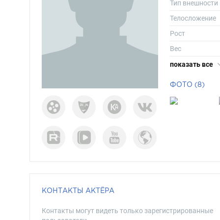
Тип внешности
Телосложение
Рост
Вес
Размер одежд
показать все
Размер обуви
ФОТО (8)
Длина волос
Цвет волос
Цвет глаз
КОНТАКТЫ АКТЁРА
Контакты могут видеть только зарегистрированные