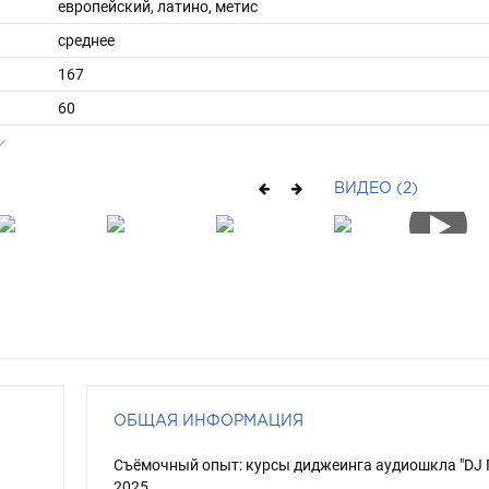
европейский, латино, метис
среднее
167
60
ы
44
39
ВИДЕО (2)
средние
шатен
каре-зеленый
ОБЩАЯ ИНФОРМАЦИЯ
Съёмочный опыт: курсы диджеинга аудиошкла "DJ 
2025