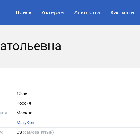
Поиск
Актерам
Агентства
Кастинги
атольевна
15 лет
Россия
ния
Москва
MaryKon
ус
СЗ
(самозанятый)