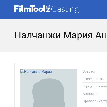
Налчанжи Мария Ан
Возраст
Гражданство
Город прожива
Агентство
Правовой стат