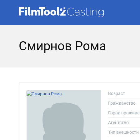
Смирнов Рома
Возраст
Гражданство
Город прожива
Агентство
Тип внешности