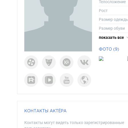
Телосложение
Рост
Размер одежд
Размер обуви
Длина волос
показать все
Цвет волос
ФОТО (9)
Цвет глаз
КОНТАКТЫ АКТЁРА
Контакты могут видеть только зарегистрированные