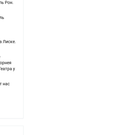
ль Рон.
ль
а Лиске.
е
Корнея
еатра у
т нас