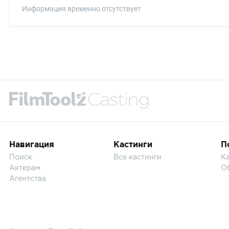
Информация временно отсутствует
Навигация
Кастинги
П
Поиск
Все кастинги
Ка
Актерам
О
Агентства