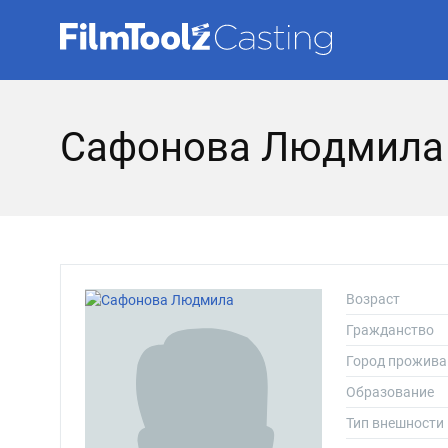
Сафонова Людмила
Возраст
Гражданство
Город прожива
Образование
Тип внешности