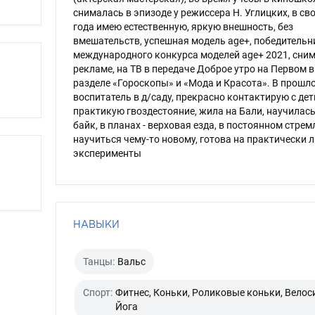
снималась в эпизоде у режиссера Н. Углицких, в св
года имею естественную, яркую внешность, без
вмешательств, успешная модель age+, победительн
международного конкурса моделей age+ 2021, сним
рекламе, на ТВ в передаче Доброе утро на Первом в
разделе «Гороскопы» и «Мода и Красота». В прошл
воспитатель в д/саду, прекрасно контактирую с дет
практикую гвоздестояние, жила на Бали, научилас
байк, в планах - верховая езда, в постоянном стре
научиться чему-то новому, готова на практически 
эксперименты
НАВЫКИ
Танцы:
Вальс
Спорт:
Фитнес, Коньки, Роликовые коньки, Велос
Йога