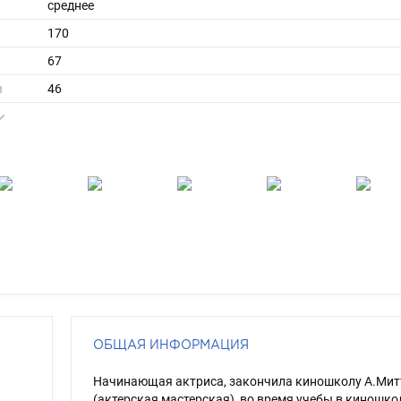
среднее
170
67
ы
46
40
длинные
брюнет
карий
ОБЩАЯ ИНФОРМАЦИЯ
Начинающая актриса, закончила киношколу А.Ми
(актерская мастерская), во время учебы в киношко