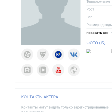
Телосложение
Рост
Вес
Размер одежд
Размер обуви
показать все
Длина волос
ФОТО (13)
Цвет волос
Цвет глаз
КОНТАКТЫ АКТЁРА
Контакты могут видеть только зарегистрированные