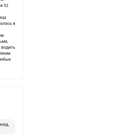
ои 52
ица
алась в
ом
ьми,
ь водить
млении
любые
ипед,