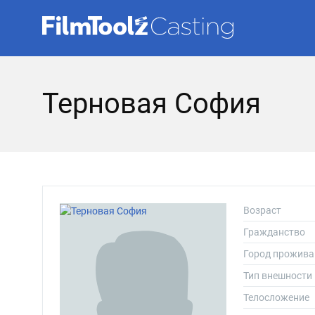
Терновая София
Возраст
Гражданство
Город прожива
Тип внешности
Телосложение