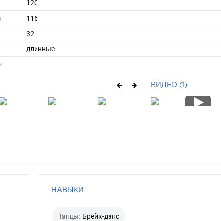
120
ы
116
32
длинные
блондин
серо-голубой
ВИДЕО (1)
НАВЫКИ
Танцы:
Брейк-данс