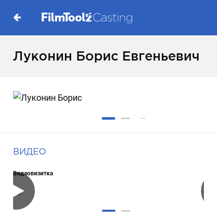
Луконин Борис Евгеньевич
ВИДЕО
Видеовизитка