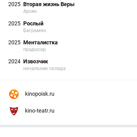
2025
Вторая жизнь Веры
Арсен
2025
Рослый
Баграмян
2025
Менталистка
продюсер
2024
Извозчик
начальник склада
kinopoisk.ru
kino-teatr.ru