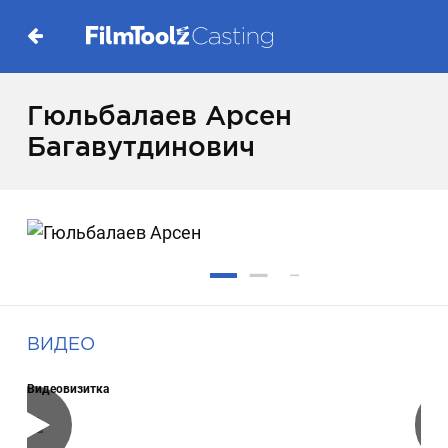
Гюльбалаев Арсен
Багавутдинович
ВИДЕО
Видеовизитка