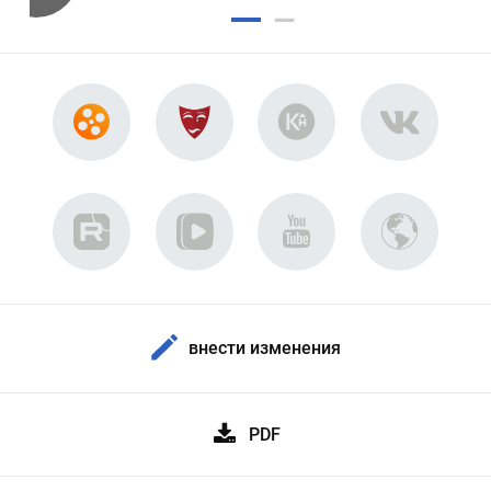
внести изменения
PDF