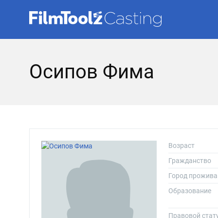
Осипов Фима
Возраст
Гражданство
Город прожива
Образование
Правовой стат