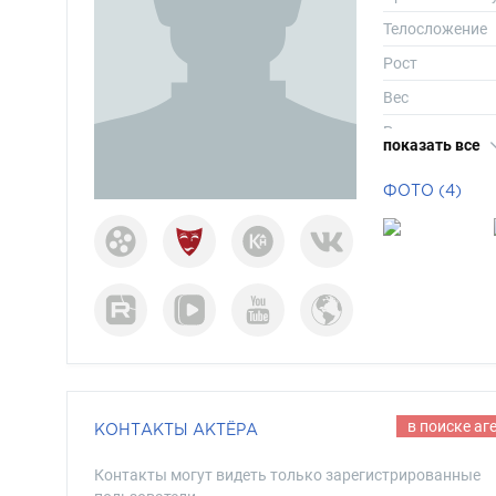
Телосложение
Рост
Вес
Размер одежд
показать все
Размер обуви
ФОТО (4)
Длина волос
Цвет волос
Цвет глаз
в поиске аг
КОНТАКТЫ АКТЁРА
Контакты могут видеть только зарегистрированные