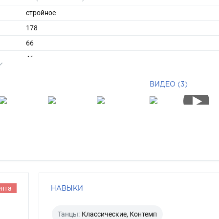
стройное
178
66
ы
46
41
ВИДЕО (3)
средние
русый
голубой
ента
НАВЫКИ
Танцы:
Классические, Контемп