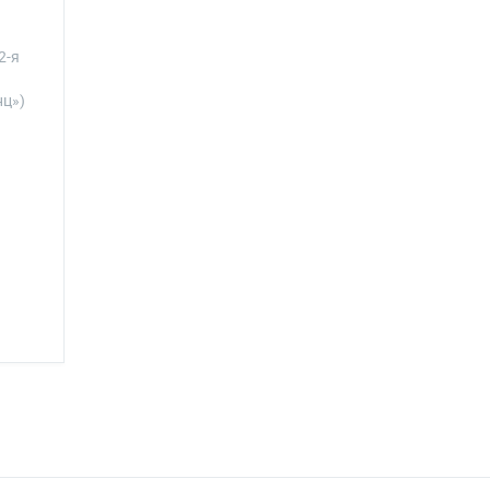
2-я
нц»)