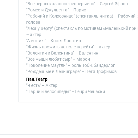
"Все нерассказанное непрерывно" – Сергей Эфрон
"Ромео и Джульетта" – Парис
"Рабочий и Колхозница" (спектакль-читка) – Рабочий, 
голова
"Леону Верту" (спектакль по мотивам «Маленький при
– актер
"А вот и я" – Костя Лопатин
"Жизнь прожить не поле перейти" – актер
"Валентин и Валентина" – Валентин
"Все мыши любят сыр" – Марон
"Поколение Маугли" – роль Тоби, бандерлог
"Рожденные в Ленинграде" – Петя Трофимов
Пан.Театр
"Я есть" – Актер
"Парни и велосипеды" – Генри Ченаски