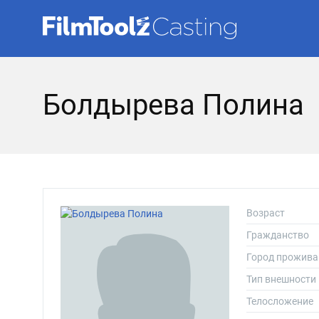
Болдырева Полина
Возраст
Гражданство
Город прожива
Тип внешности
Телосложение