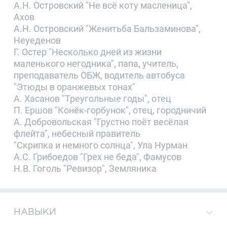
А.Н. Островский "Не всё коту масленица",
Ахов
А.Н. Островский "Женитьба Бальзаминова",
Неуеденов
Г. Остер "Несколько дней из жизни
маленького негодника", папа, учитель,
преподаватель ОБЖ, водитель автобуса
"Этюды в оранжевых тонах"
А. Хасанов "Треугольные годы", отец
П. Ершов "Конёк-горбунок", отец, городничий
А. Добровольская "Грустно поёт весёлая
флейта", небесный правитель
"Скрипка и немного солнца", Ула Нурман
А.С. Грибоедов "Грех не беда", Фамусов
Н.В. Гоголь "Ревизор", Земляника
НАВЫКИ