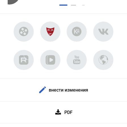
внести изменения
PDF