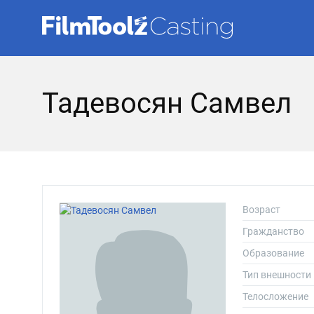
Тадевосян Самвел
Возраст
Гражданство
Образование
Тип внешности
Телосложение