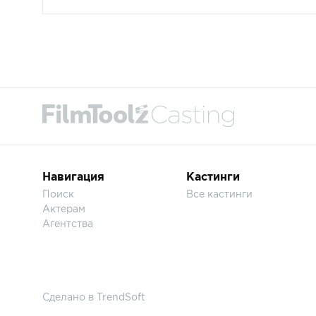
Навигация
Кастинги
Поиск
Все кастинги
Актерам
Агентства
Сделано в
TrendSoft