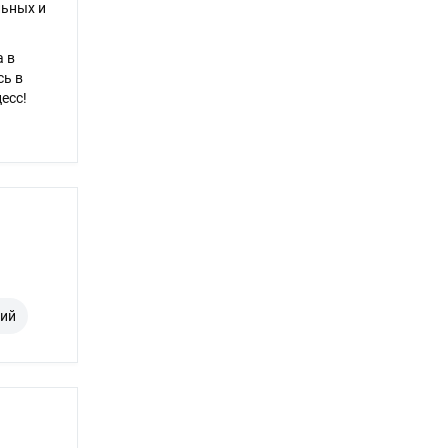
льных и
а в
сь в
есс!
кий