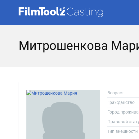
Митрошенкова Мари
Возраст
Гражданство
Город прожива
Правовой стат
Тип внешности