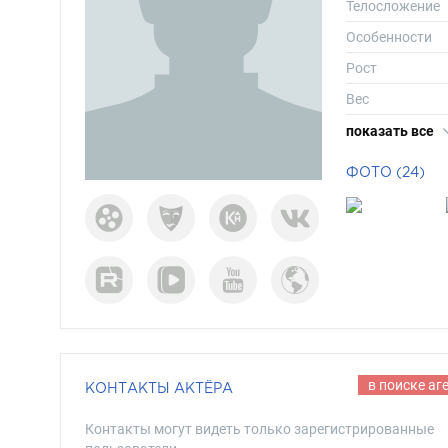
Телосложение
Особенности
Рост
Вес
Размер одежд
показать все
Размер обуви
ФОТО (24)
Длина волос
Цвет волос
Цвет глаз
в поиске аг
КОНТАКТЫ АКТЁРА
Контакты могут видеть только зарегистрированные