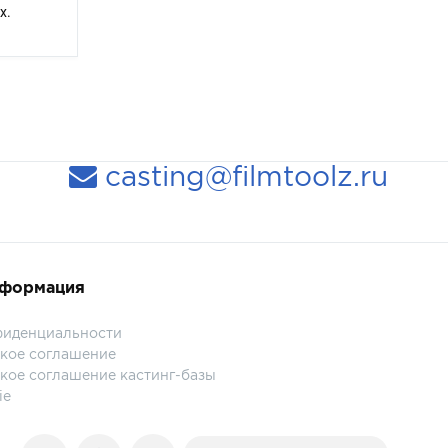
х.
casting@filmtoolz.ru
нформация
фиденциальности
кое соглашение
кое соглашение кастинг-базы
ie