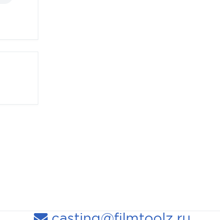
casting@filmtoolz.ru