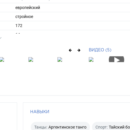
европейский
стройное
172
64
ы
46
ВИДЕО (5)
40
короткие
шатен
серо-зеленый
НАВЫКИ
Танцы:
Аргентинское танго
Спорт:
Тайский б