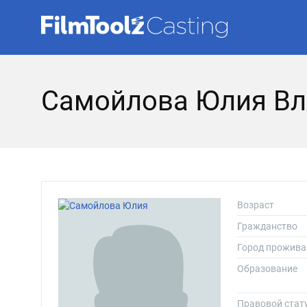
Самойлова Юлия В
Возраст
Гражданство
Город прожива
Образование
Правовой стат