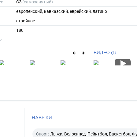
ус
СЗ
(самозанятый)
европейский, кавказский, еврейский, латино
стройное
180
83
ы
50
ВИДЕО (1)
43
короткие
брюнет
каре-зеленый
НАВЫКИ
Спорт:
Лыжи, Велосипед, Пейнтбол, Баскетбол, Ф