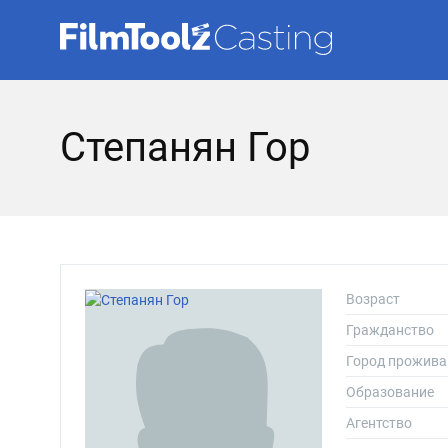
Степанян Гор
Возраст
Гражданство
Город прожива
Образование
Агентство