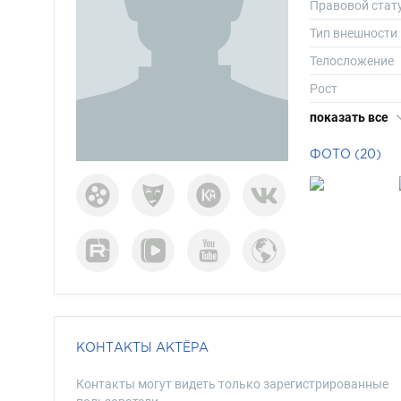
Правовой стат
Тип внешности
Телосложение
Рост
Вес
показать все
Размер одежд
ФОТО (20)
Размер обуви
Длина волос
Цвет волос
Цвет глаз
КОНТАКТЫ АКТЁРА
Контакты могут видеть только зарегистрированные