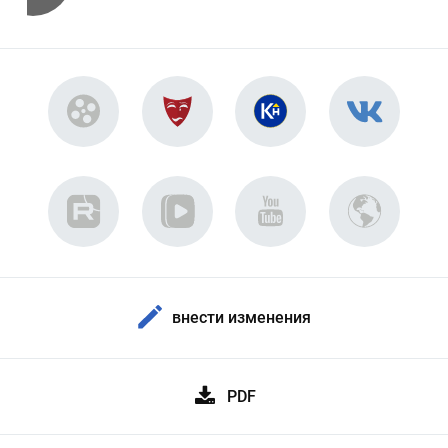
внести изменения
PDF