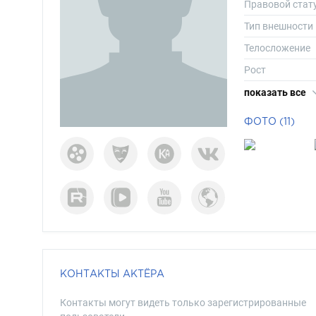
Правовой стат
Тип внешности
Телосложение
Рост
Вес
показать все
Размер одежд
ФОТО (11)
Размер обуви
Длина волос
Цвет волос
Цвет глаз
КОНТАКТЫ АКТЁРА
Контакты могут видеть только зарегистрированные