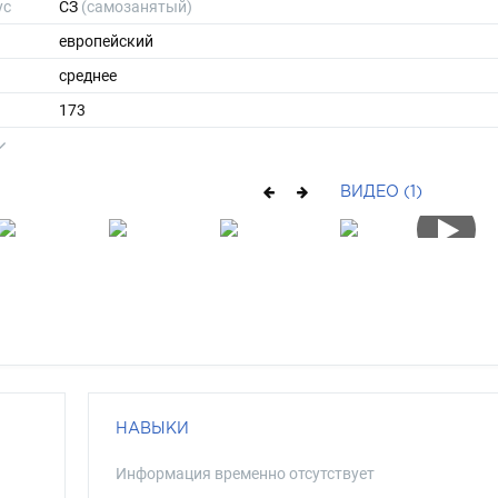
ус
СЗ
(самозанятый)
европейский
среднее
173
68
ы
46
ВИДЕО (1)
38
средние
блондин
серо-голубой
НАВЫКИ
Информация временно отсутствует