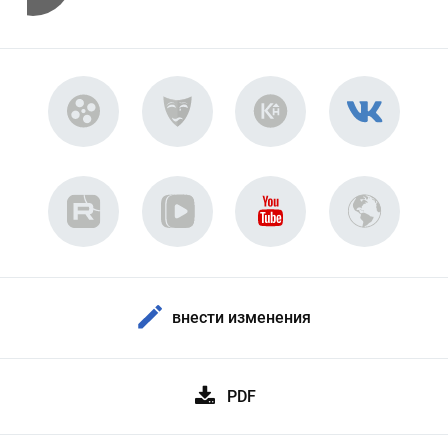
внести изменения
PDF