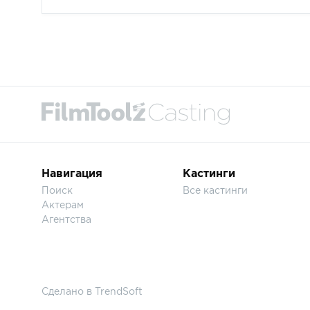
Навигация
Кастинги
Поиск
Все кастинги
Актерам
Агентства
Сделано в
TrendSoft