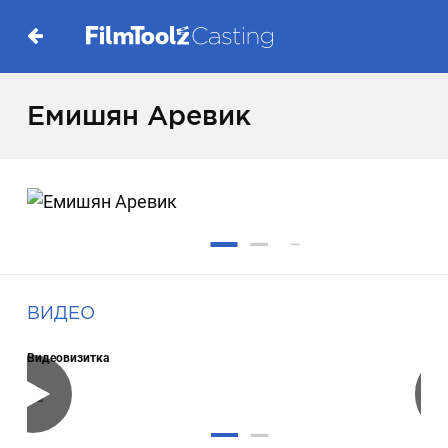
Емишян Аревик
ВИДЕО
Видеовизитка